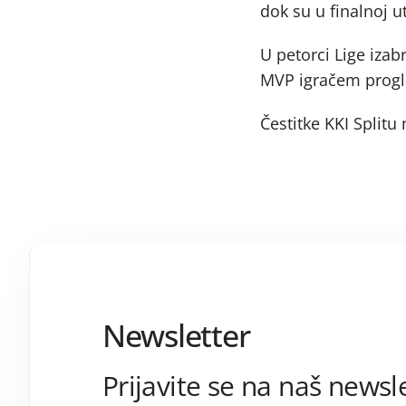
dok su u finalnoj u
U petorci Lige izab
MVP igračem progla
Čestitke KKI Split
Newsletter
Prijavite se na naš newsle