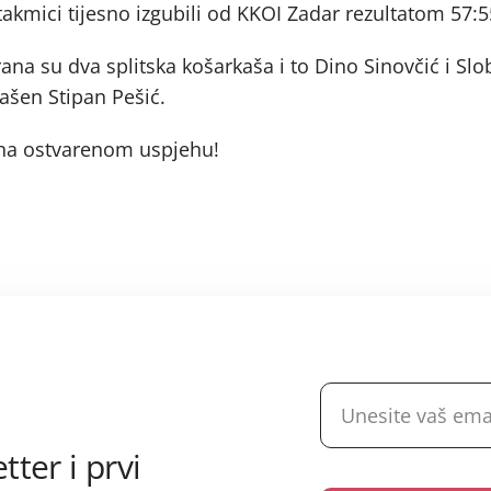
takmici tijesno izgubili od KKOI Zadar rezultatom 57:5
rana su dva splitska košarkaša i to Dino Sinovčić i Slo
šen Stipan Pešić.
u na ostvarenom uspjehu!
tter i prvi