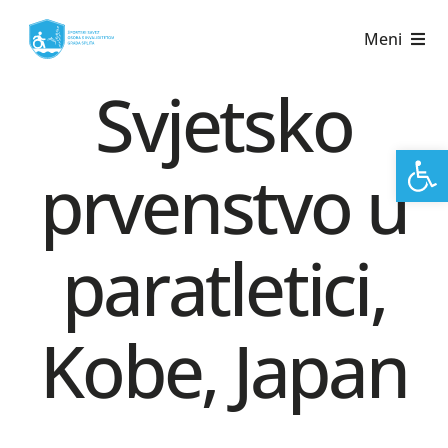
Skip
Meni
to
content
Svjetsko
Open
prvenstvo u
paratletici,
Kobe, Japan